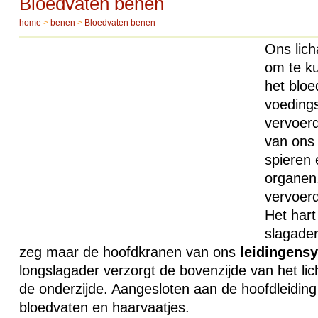
Bloedvaten benen
home
>
benen
>
Bloedvaten benen
Ons lich
om te ku
het blo
voedings
vervoerd
van ons 
spieren 
organen.
vervoerd
Het har
slagader
zeg maar de hoofdkranen van ons
leidingens
longslagader verzorgt de bovenzijde van het l
de onderzijde. Aangesloten aan de hoofdleiding
bloedvaten en haarvaatjes.