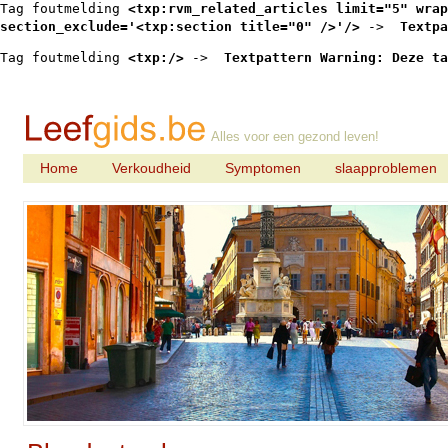
Tag foutmelding 
<txp:rvm_related_articles limit="5" wrap
section_exclude='<txp:section title="0" />'/>
 -> 
 Textpa
Tag foutmelding 
<txp:/>
 -> 
 Textpattern Warning: Deze ta
Alles voor een gezond leven!
Home
Verkoudheid
Symptomen
slaapproblemen