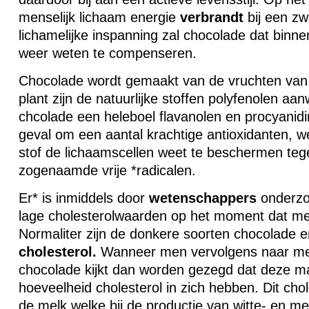
menselijk lichaam energie
verbrandt
bij een z
lichamelijke inspanning zal chocolade dat binnen 
weer weten te compenseren.
Chocolade wordt gemaakt van de vruchten van 
plant zijn de natuurlijke stoffen polyfenolen aa
chcolade een heleboel flavanolen en procyanidin
geval om een aantal krachtige antioxidanten, 
stof de lichaamscellen weet te beschermen tege
zogenaamde vrije *radicalen.
Er* is inmiddels door
wetenschappers
onderzo
lage cholesterolwaarden op het moment dat me
Normaliter zijn de donkere soorten chocolade e
cholesterol.
Wanneer men vervolgens naar mel
chocolade kijkt dan worden gezegd dat deze m
hoeveelheid cholesterol in zich hebben. Dit chol
de melk welke bij de productie van witte- en m