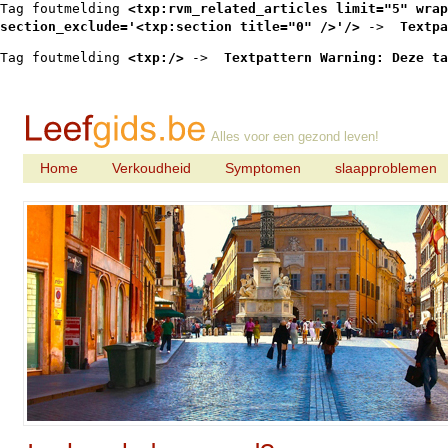
Tag foutmelding 
<txp:rvm_related_articles limit="5" wrap
section_exclude='<txp:section title="0" />'/>
 -> 
 Textpa
Tag foutmelding 
<txp:/>
 -> 
 Textpattern Warning: Deze ta
Alles voor een gezond leven!
Home
Verkoudheid
Symptomen
slaapproblemen