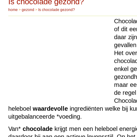
Is chocolade gezond?
home
>
gezond
>
Is chocolade gezond?
Chocola
of dit e
daar zij
gevallen
Het ove
chocolad
enkel ge
gezondh
maar een
de regel
Chocola
heleboel
waardevolle
ingrediënten welke bij k
uitgebalanceerde *voeding.
Van*
chocolade
krijgt men een heleboel energi
daardoor bij aan een actieve levensstijl. Op he