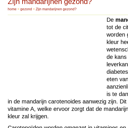
Zijn mandarijnen gezond?
home
>
gezond
>
Zijn mandarijnen gezond?
De
mand
tot de c
worden 
kleur he
wetensch
de kans 
leverkan
diabete
eten va
aanzienl
is te da
in de mandarijn carotenoides aanwezig zijn. Dit
vitamine A, welke ervoor zorgt dat de mandarij
kleur zal krijgen.
Carotenoïden worden omgezet in vitamines en h