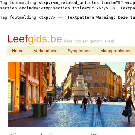
Tag foutmelding 
<txp:rvm_related_articles limit="5" wrap
section_exclude='<txp:section title="0" />'/>
 -> 
 Textpa
Tag foutmelding 
<txp:/>
 -> 
 Textpattern Warning: Deze ta
Alles voor een gezond leven!
Home
Verkoudheid
Symptomen
slaapproblemen