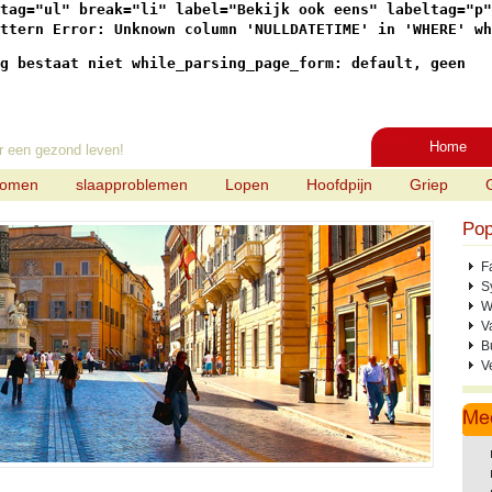
tag="ul" break="li" label="Bekijk ook eens" labeltag="p"

ttern Error: Unknown column 'NULLDATETIME' in 'WHERE' wh
g bestaat niet while_parsing_page_form: default, geen
Home
r een gezond leven!
tomen
slaapproblemen
Lopen
Hoofdpijn
Griep
Pop
F
S
W
V
B
V