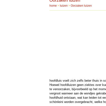
Oorzaken luizen
home
>
luizen
>
Oorzaken luizen
hoofdluis voelt zich zelfs beter thuis in
Hoewel hoofdluizen geen ziektes over ku
te veroorzaken, bijvoorbeeld op het mom
vergroot wanneer aan de wondjes gekrabd
hoofdhuid ontstaan, wat kan leiden tot 
schönleini worden overgebracht, welke ho