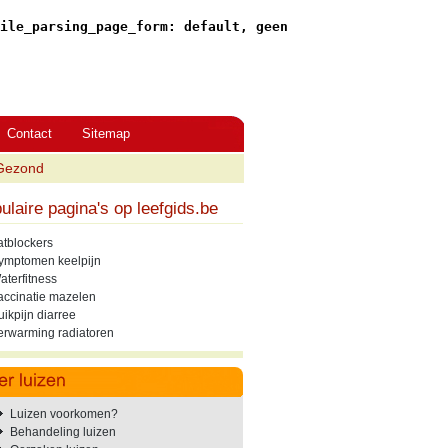
ile_parsing_page_form: default, geen
Contact
Sitemap
Gezond
ulaire pagina's op leefgids.be
atblockers
ymptomen keelpijn
aterfitness
accinatie mazelen
uikpijn diarree
erwarming radiatoren
Luizen voorkomen?
Behandeling luizen