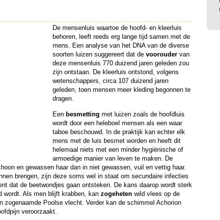
De mensenluis waartoe de hoofd- en kleerluis
behoren, leeft reeds erg lange tijd samen met de
mens. Een analyse van het
DNA
van de diverse
soorten luizen suggereert dat de
voorouder
van
deze mensenluis 770 duizend jaren geleden zou
zijn ontstaan. De kleerluis ontstond, volgens
wetenschappers, circa 107 duizend jaren
geleden, toen mensen meer kleding begonnen te
dragen.
Een
besmetting
met luizen zoals de hoofdluis
wordt door een heleboel mensen als een waar
taboe beschouwd. In de praktijk kan echter elk
mens met de luis besmet worden en heeft dit
helemaal niets met een minder hygiënische of
armoedige manier van leven te maken. De
 schoon en gewassen haar dan in niet gewassen, vuil en vettig haar.
nnen brengen, zijn deze soms wel in staat om secundaire infecties
ent dat de beetwondjes gaan ontsteken. De kans daarop wordt sterk
 wordt. Als men blijft krabben, kan
zogeheten
wild vlees op de
een zogenaamde Poolse vlecht. Verder kan de schimmel Achorion
ofdpijn veroorzaakt.