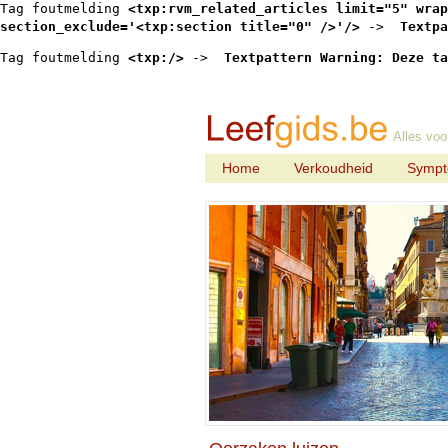
Tag foutmelding 
<txp:rvm_related_articles limit="5" wrap
section_exclude='<txp:section title="0" />'/>
 -> 
 Textpa
Tag foutmelding 
<txp:/>
 -> 
 Textpattern Warning: Deze ta
Alles voo
Home
Verkoudheid
Symp