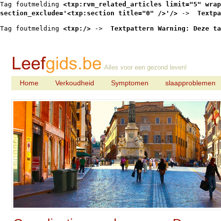
Tag foutmelding 
<txp:rvm_related_articles limit="5" wrap
section_exclude='<txp:section title="0" />'/>
 -> 
 Textpa
Tag foutmelding 
<txp:/>
 -> 
 Textpattern Warning: Deze ta
Alles voor een gezond leven!
Home
Verkoudheid
Symptomen
slaapproblemen