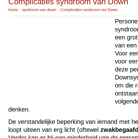
Complicaties syndroom van Down
home
>
syndroom-van-down
>
Complicaties syndroom van Down
Personen
syndroo
een grot
van een
Voor een
voor een
deze pe
Downsyn
om die r
ontstaan
volgend
denken.
De verstandelijke beperking van iemand met 
loopt uiteen van erg licht (oftewel
zwakbegaafd
Verder kan er bij een minderheid van de perso