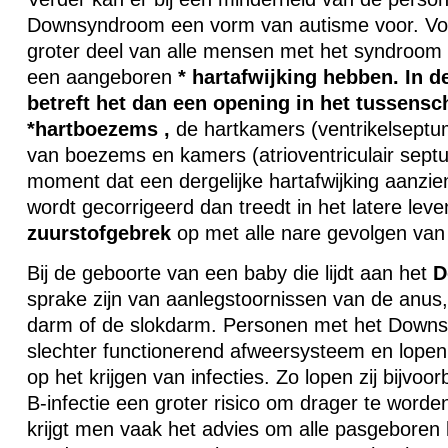
Downsyndroom een vorm van autisme voor. Voo
groter deel van alle mensen met het syndroom 
een aangeboren
* hartafwijking hebben. In 
betreft het dan een opening in het tussensc
*hartboezems
,
de hartkamers (ventrikelseptu
van boezems en kamers (atrioventriculair sept
moment dat een dergelijke hartafwijking aanzienl
wordt gecorrigeerd dan treedt in het latere lev
zuurstofgebrek
op met alle nare gevolgen van 
Bij de geboorte van een baby die lijdt aan het
D
sprake zijn van aanlegstoornissen van de anus,
darm of de slokdarm. Personen met het Down
slechter functionerend afweersysteem en lopen 
op het krijgen van infecties. Zo lopen zij bijvoo
B-infectie een groter risico om drager te word
krijgt men vaak het advies om alle pasgeboren