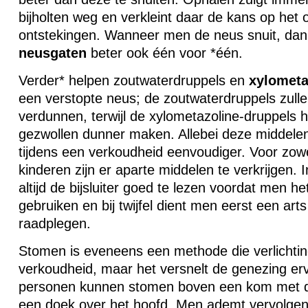
bijholten weg en verkleint daar de kans op het 
ontstekingen. Wanneer men de neus snuit, dan
neusgaten
beter ook één voor *één.
Verder* helpen zoutwaterdruppels en
xylometa
een verstopte neus; de zoutwaterdruppels zullen
verdunnen, terwijl de xylometazoline-druppels 
gezwollen dunner maken. Allebei deze middel
tijdens een verkoudheid eenvoudiger. Voor zow
kinderen zijn er aparte middelen te verkrijgen. 
altijd de bijsluiter goed te lezen voordat men h
gebruiken en bij twijfel dient men eerst een art
raadplegen.
Stomen is eveneens een methode die verlichtin
verkoudheid, maar het versnelt de genezing er
personen kunnen stomen boven een kom met d
een doek over het hoofd. Men ademt vervolge