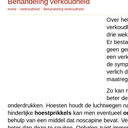
Behandeling verkoudheid
home
>
verkoudheid
>
Behandeling verkoudheid
Over he
verkoudh
drie wek
Er besta
geen ge
een ver
de symp
verlich 
maatreg
Zo kan 
beter de
onderdrukken. Hoesten houdt de luchtwegen na
hinderlijke
hoestprikkels
kan men eventueel
o
behulp van een middel dat noscapine bevat. Ve
beter dan deze te snuiten. Ophalen zuigt immers