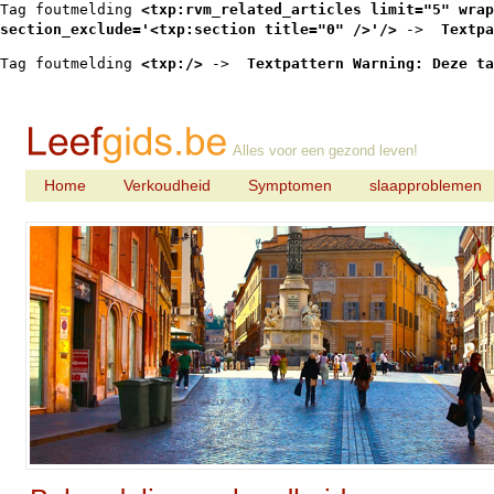
Tag foutmelding 
<txp:rvm_related_articles limit="5" wrap
section_exclude='<txp:section title="0" />'/>
 -> 
 Textpa
Tag foutmelding 
<txp:/>
 -> 
 Textpattern Warning: Deze ta
Alles voor een gezond leven!
Home
Verkoudheid
Symptomen
slaapproblemen