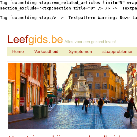
Tag foutmelding 
<txp:rvm_related_articles limit="5" wrap
section_exclude='<txp:section title="0" />'/>
 -> 
 Textpa
Tag foutmelding 
<txp:/>
 -> 
 Textpattern Warning: Deze ta
Alles voor een gezond leven!
Home
Verkoudheid
Symptomen
slaapproblemen