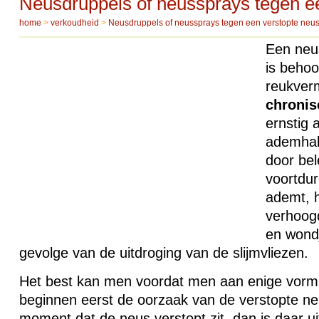
Neusdruppels of neussprays tegen e
home
>
verkoudheid
>
Neusdruppels of neussprays tegen een verstopte neu
Een neus 
is behoor
reukver
chronis
ernstig 
ademhal
door be
voortdu
ademt, 
verhoogd
en wond
gevolge van de uitdroging van de slijmvliezen.
Het best kan men voordat men aan enige vorm 
beginnen eerst de oorzaak van de verstopte ne
moment dat de neus verstopt zit, dan is daar u