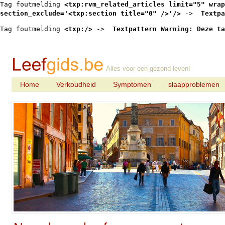
Tag foutmelding 
<txp:rvm_related_articles limit="5" wrap
section_exclude='<txp:section title="0" />'/>
 -> 
 Textpa
Tag foutmelding 
<txp:/>
 -> 
 Textpattern Warning: Deze ta
Alles voor een gezond leven!
Home
Verkoudheid
Symptomen
slaapproblemen