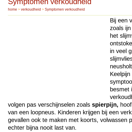
Symptomen verkoudheid
home
>
verkoudheid
>
Symptomen verkoudheid
Bij een 
zoals ij
het slij
ontstoke
in veel 
slijmvlie
neusholt
Keelpijn
sympto
besmet 
verkoud
volgen pas verschijnselen zoals
spierpijn,
hoofd
van een loopneus. Kinderen krijgen bij een ver
gevallen ook te maken met koorts, volwassen p
echter bijna nooit last van.