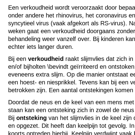
Een verkoudheid wordt veroorzaakt door bepaal
onder andere het rhinovirus, het coronavirus en 
syncytieel virus (vaak afgekort als RS-virus). N
weken gaat een verkoudheid doorgaans zonder
behandeling weer vanzelf over. Bij kinderen ka
echter iets langer duren.
Bij een
verkoudheid
raakt slijmvlies dat zich i
en/of bijholten \bevindt geïrriteerd en ontstoken
eveneens extra slijm. Op die manier ontstaat e
een hoest- en niesprikkel. Tevens kan bij een v
betrokken zijn. Een aantal ontstekingen komen d
Doordat de neus en de keel van een mens met e
staan kan een ontsteking zich in zowel de neus
Bij
ontsteking
van het slijmvlies in de keel zijn
en opgezet. Dit heeft dan keelpijn tot gevolg. 
koorts optreden hierbij. Keelpijn verdwijnt vaa