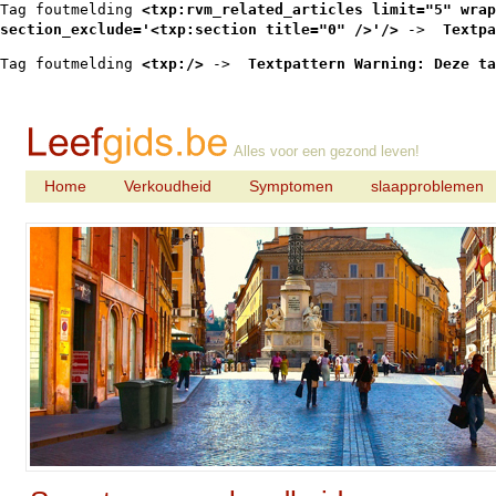
Tag foutmelding 
<txp:rvm_related_articles limit="5" wrap
section_exclude='<txp:section title="0" />'/>
 -> 
 Textpa
Tag foutmelding 
<txp:/>
 -> 
 Textpattern Warning: Deze ta
Alles voor een gezond leven!
Home
Verkoudheid
Symptomen
slaapproblemen