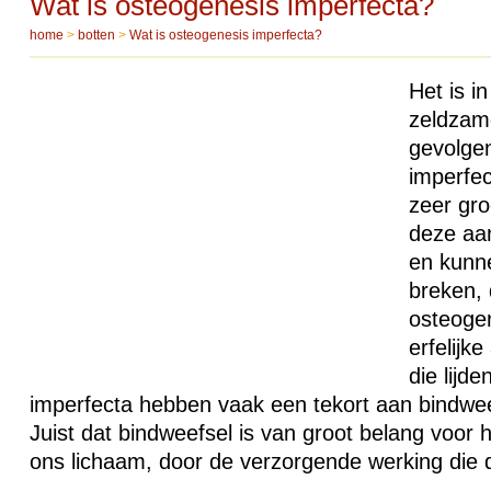
Wat is osteogenesis imperfecta?
home
>
botten
>
Wat is osteogenesis imperfecta?
Het is i
zeldzam
gevolge
imperfec
zeer gro
deze aa
en kunne
breken, 
osteoge
erfelijk
die lijd
imperfecta hebben vaak een tekort aan bindwee
Juist dat bindweefsel is van groot belang voor 
ons lichaam, door de verzorgende werking die d