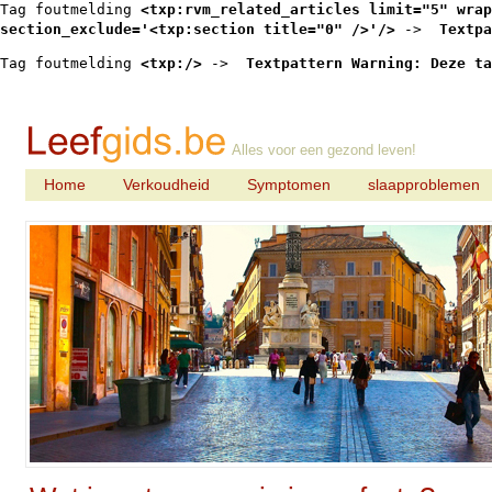
Tag foutmelding 
<txp:rvm_related_articles limit="5" wrap
section_exclude='<txp:section title="0" />'/>
 -> 
 Textpa
Tag foutmelding 
<txp:/>
 -> 
 Textpattern Warning: Deze ta
Alles voor een gezond leven!
Home
Verkoudheid
Symptomen
slaapproblemen