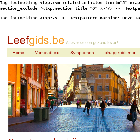
Tag foutmelding 
<txp:rvm_related_articles limit="5" wrap
section_exclude='<txp:section title="0" />'/>
 -> 
 Textpa
Tag foutmelding 
<txp:/>
 -> 
 Textpattern Warning: Deze ta
Alles voor een gezond leven!
Home
Verkoudheid
Symptomen
slaapproblemen