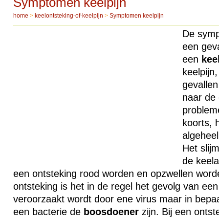
Symptomen keelpijn
home
>
keelontsteking-of-keelpijn
>
Symptomen keelpijn
De symp
een geva
een
kee
keelpijn
gevallen
naar de 
probleme
koorts, 
algeheel
Het slijm
de keel
een ontsteking rood worden en opzwellen worde
ontsteking is het in de regel het gevolg van een 
veroorzaakt wordt door ene virus maar in bepa
een bacterie de
boosdoener
zijn. Bij een onts