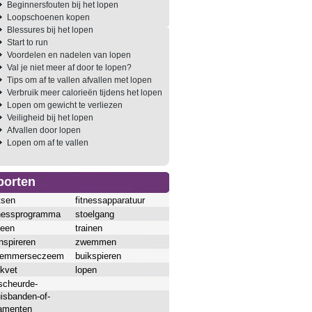
Beginnersfouten bij het lopen
Loopschoenen kopen
Blessures bij het lopen
Start to run
Voordelen en nadelen van lopen
Val je niet meer af door te lopen?
Tips om af te vallen afvallen met lopen
Verbruik meer calorieën tijdens het lopen
Lopen om gewicht te verliezen
Veiligheid bij het lopen
Afvallen door lopen
Lopen om af te vallen
porten
tsen
fitnessapparatuur
tnessprogramma
stoelgang
ieen
trainen
nspireren
zwemmen
emmerseczeem
buikspieren
ikvet
lopen
scheurde-
uisbanden-of-
gamenten