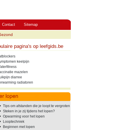
Contact
Sitemap
Gezond
ulaire pagina's op leefgids.be
atblockers
ymptomen keelpijn
aterfitness
accinatie mazelen
uikpijn diarree
erwarming radiatoren
Tips om afstanden die je loopt te vergroten
Steken in je zij tijdens het lopen?
Opwarming voor het lopen
Looptechniek
Beginnen met lopen