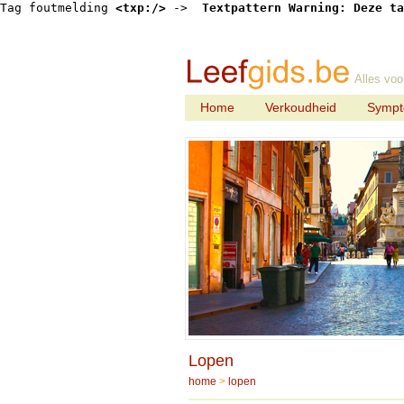
Tag foutmelding 
<txp:/>
 -> 
 Textpattern Warning: Deze ta
Alles voo
Home
Verkoudheid
Symp
Lopen
home
>
lopen