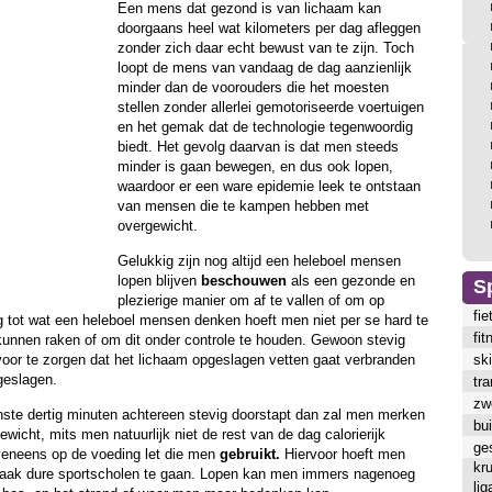
Een mens dat gezond is van lichaam kan
doorgaans heel wat kilometers per dag afleggen
zonder zich daar echt bewust van te zijn. Toch
loopt de mens van vandaag de dag aanzienlijk
minder dan de voorouders die het moesten
stellen zonder allerlei gemotoriseerde voertuigen
en het gemak dat de technologie tegenwoordig
biedt. Het gevolg daarvan is dat men steeds
minder is gaan bewegen, en dus ook lopen,
waardoor er een ware epidemie leek te ontstaan
van mensen die te kampen hebben met
overgewicht.
Gelukkig zijn nog altijd een heleboel mensen
lopen blijven
beschouwen
als een gezonde en
S
plezierige manier om af te vallen of om op
fie
ng tot wat een heleboel mensen denken hoeft men niet per se hard te
fi
kunnen raken of om dit onder controle te houden. Gewoon stevig
voor te zorgen dat het lichaam opgeslagen vetten gaat verbranden
sk
geslagen.
tra
zw
te dertig minuten achtereen stevig doorstapt dan zal men merken
bu
wicht, mits men natuurlijk niet de rest van de dag calorierijk
ge
eveneens op de voeding let die men
gebruikt.
Hiervoor hoeft men
kr
 vaak dure sportscholen te gaan. Lopen kan men immers nagenoeg
li