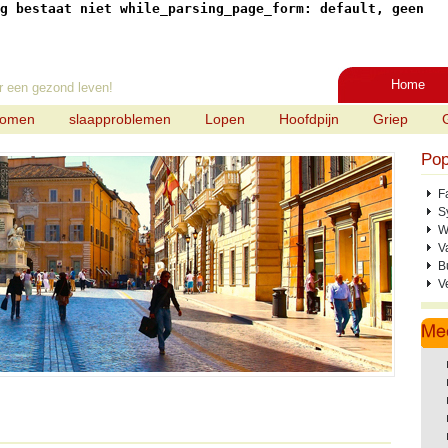
g bestaat niet while_parsing_page_form: default, geen
Home
r een gezond leven!
tomen
slaapproblemen
Lopen
Hoofdpijn
Griep
Pop
F
S
W
V
B
V