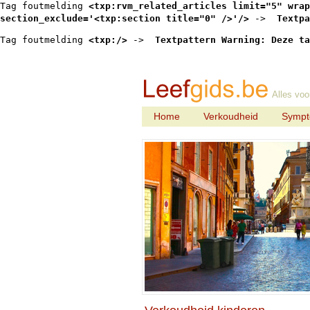
Tag foutmelding 
<txp:rvm_related_articles limit="5" wrap
section_exclude='<txp:section title="0" />'/>
 -> 
 Textpa
Tag foutmelding 
<txp:/>
 -> 
 Textpattern Warning: Deze ta
Alles voo
Home
Verkoudheid
Symp