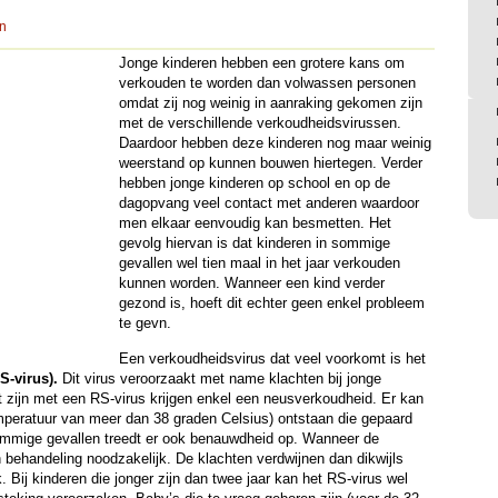
n
Jonge kinderen hebben een grotere kans om
verkouden te worden dan volwassen personen
omdat zij nog weinig in aanraking gekomen zijn
met de verschillende verkoudheidsvirussen.
Daardoor hebben deze kinderen nog maar weinig
weerstand op kunnen bouwen hiertegen. Verder
hebben jonge kinderen op school en op de
dagopvang veel contact met anderen waardoor
men elkaar eenvoudig kan besmetten. Het
gevolg hiervan is dat kinderen in sommige
gevallen wel tien maal in het jaar verkouden
kunnen worden. Wanneer een kind verder
gezond is, hoeft dit echter geen enkel probleem
te gevn.
Een verkoudheidsvirus dat veel voorkomt is het
S-virus).
Dit virus veroorzaakt met name klachten bij jonge
 zijn met een RS-virus krijgen enkel een neusverkoudheid. Er kan
peratuur van meer dan 38 graden Celsius) ontstaan die gepaard
ommige gevallen treedt er ook benauwdheid op. Wanneer de
en behandeling noodzakelijk. De klachten verdwijnen dan dikwijls
 Bij kinderen die jonger zijn dan twee jaar kan het RS-virus wel