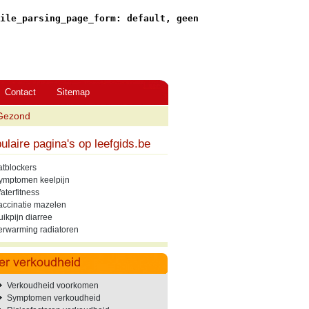
ile_parsing_page_form: default, geen
Contact
Sitemap
Gezond
ulaire pagina's op leefgids.be
atblockers
ymptomen keelpijn
aterfitness
accinatie mazelen
uikpijn diarree
erwarming radiatoren
Verkoudheid voorkomen
Symptomen verkoudheid