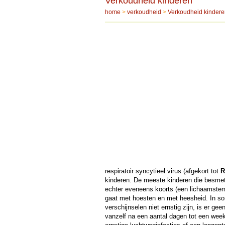
Verkoudheid kinderen
home
>
verkoudheid
>
Verkoudheid kindere
respiratoir syncytieel virus (afgekort tot
R
kinderen. De meeste kinderen die besmet
echter eveneens koorts (een lichaamstem
gaat met hoesten en met heesheid. In s
verschijnselen niet ernstig zijn, is er ge
vanzelf na een aantal dagen tot een week.