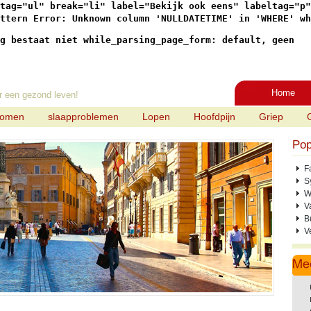
tag="ul" break="li" label="Bekijk ook eens" labeltag="p"

ttern Error: Unknown column 'NULLDATETIME' in 'WHERE' wh
g bestaat niet while_parsing_page_form: default, geen
Home
r een gezond leven!
tomen
slaapproblemen
Lopen
Hoofdpijn
Griep
Pop
F
S
W
V
B
V