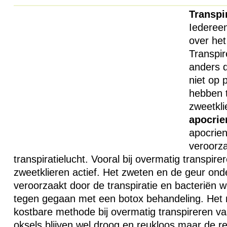
Transpi
Iedereen
over het
Transpir
anders 
niet op 
hebben 
zweetkli
apocrie
apocrien
veroorza
transpiratielucht. Vooral bij overmatig transpire
zweetklieren actief. Het zweten en de geur ond
veroorzaakt door de transpiratie en bacteriën 
tegen gegaan met een botox behandeling. Het n
kostbare methode bij overmatig transpireren vaa
oksels blijven wel droog en reukloos maar de re