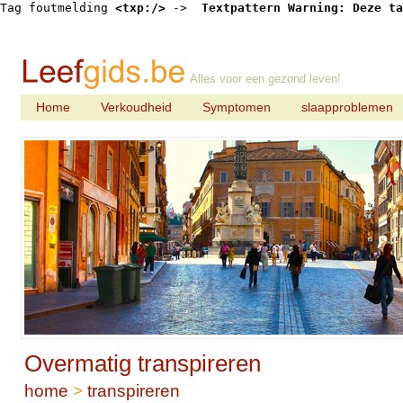
Tag foutmelding 
<txp:/>
 -> 
 Textpattern Warning: Deze ta
Alles voor een gezond leven!
Home
Verkoudheid
Symptomen
slaapproblemen
Overmatig transpireren
home
>
transpireren