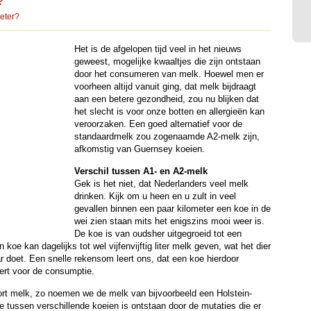
?
eter?
Het is de afgelopen tijd veel in het nieuws
geweest, mogelijke kwaaltjes die zijn ontstaan
door het consumeren van melk. Hoewel men er
voorheen altijd vanuit ging, dat melk bijdraagt
aan een betere gezondheid, zou nu blijken dat
het slecht is voor onze botten en allergieën kan
veroorzaken. Een goed alternatief voor de
standaardmelk zou zogenaamde A2-melk zijn,
afkomstig van Guernsey koeien.
Verschil tussen A1- en A2-melk
Gek is het niet, dat Nederlanders veel melk
drinken. Kijk om u heen en u zult in veel
gevallen binnen een paar kilometer een koe in de
wei zien staan mits het enigszins mooi weer is.
De koe is van oudsher uitgegroeid tot een
koe kan dagelijks tot wel vijfenvijftig liter melk geven, wat het dier
r doet. Een snelle rekensom leert ons, dat een koe hierdoor
eert voor de consumptie.
oort melk, zo noemen we de melk van bijvoorbeeld een Holstein-
e tussen verschillende koeien is ontstaan door de mutaties die er