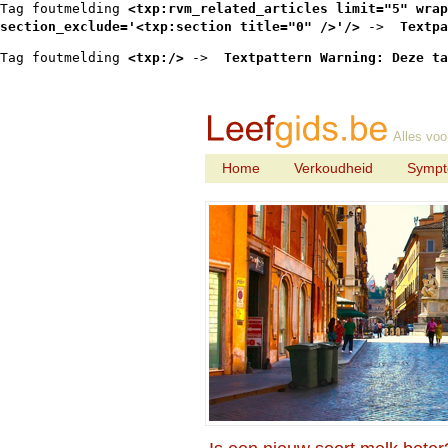
Tag foutmelding 
<txp:rvm_related_articles limit="5" wrap
section_exclude='<txp:section title="0" />'/>
 -> 
 Textpa
Tag foutmelding 
<txp:/>
 -> 
 Textpattern Warning: Deze ta
Alles voo
Home
Verkoudheid
Symp