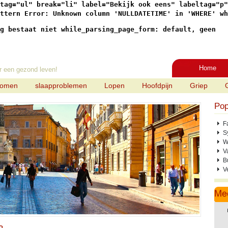
tag="ul" break="li" label="Bekijk ook eens" labeltag="p"

ttern Error: Unknown column 'NULLDATETIME' in 'WHERE' wh
g bestaat niet while_parsing_page_form: default, geen
Home
r een gezond leven!
tomen
slaapproblemen
Lopen
Hoofdpijn
Griep
Pop
F
S
W
V
B
V