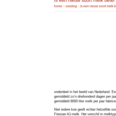
Is een nieuw soort melk beter
home
>
voeding
>
Is een nieuw soort melk b
onderdeel in het beeld van Nederland. Een 
gemiddeld zo’n driehonderd dagen per jaa
gemiddeld 8000 liter melk per jaar fabric
Niet iedere koe geeft echter hetzelfde s
Friesian A1-melk. Het verschil in melktyp