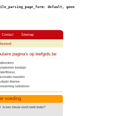
ile_parsing_page_form: default, geen
Contact
Sitemap
Gezond
ulaire pagina's op leefgids.be
atblockers
ymptomen keelpijn
aterfitness
accinatie mazelen
uikpijn diarree
erwarming radiatoren
Is een nieuw soort melk beter?