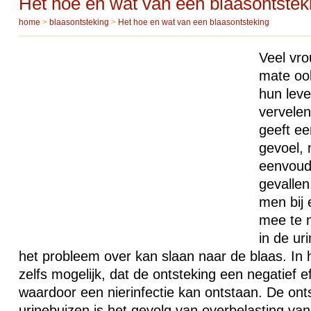
Het hoe en wat van een blaasontstek
home
>
blaasontsteking
>
Het hoe en wat van een blaasontsteking
Veel vr
mate ook
hun lev
vervelen
geeft een
gevoel, 
eenvoudi
gevallen
men bij 
mee te m
in de ur
het probleem over kan slaan naar de blaas. In h
zelfs mogelijk, dat de ontsteking een negatief e
waardoor een nierinfectie kan ontstaan. De onts
urinebuizen is het gevolg van overbelasting van