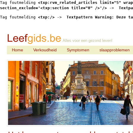
Tag foutmelding 
<txp:rvm_related_articles limit="5" wrap
section_exclude='<txp:section title="0" />'/>
 -> 
 Textpa
Tag foutmelding 
<txp:/>
 -> 
 Textpattern Warning: Deze ta
Alles voor een gezond leven!
Home
Verkoudheid
Symptomen
slaapproblemen