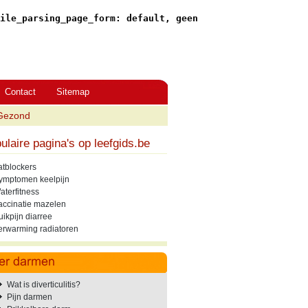
ile_parsing_page_form: default, geen
Contact
Sitemap
Gezond
ulaire pagina's op leefgids.be
atblockers
ymptomen keelpijn
aterfitness
accinatie mazelen
uikpijn diarree
erwarming radiatoren
Wat is diverticulitis?
Pijn darmen