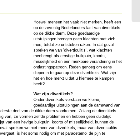
Hoewel mensen het vaak niet merken, heeft een
op de zeventig Nederlanders last van divertikels
op de dikke darm. Deze goedaardige
uitstulpingen brengen geen klachten met zich
mee, totdat ze ontstoken raken. In dat geval
spreken we van ‘diverticulitis’, wat klachten
meebrengt als ernstige buikpuin, koorts,
misselijkheid en een merkbare verandering in het
ontlastingspatroon. Reden genoeg om eens
dieper in te gaan op deze divertikels. Wat zijn
het en hoe merkt u dat u hiermee te kampen
heeft?
Wat zijn divertikels?
Onder divertikels verstaan we kleine,
goedaardige uitstulpingen aan de darmwand van
onderste deel van de dikke darm voorkomen. Zolang de divertikels
nig van, ze vormen zelfde problemen en hebben geen duidelijk
t van een hevige buikpuin, koorts of misselijkheid, kunnen de
geval spreken we niet meer van divertikels, maar van diverticulitis.
overgaat, is het soms nodig om met paracetamol de pijn te