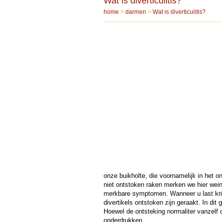
Wat is diverticulitis?
home
>
darmen
>
Wat is diverticulitis?
onze buikholte, die voornamelijk in het 
niet ontstoken raken merken we hier wei
merkbare symptomen. Wanneer u last krijg
divertikels ontstoken zijn geraakt. In dit 
Hoewel de ontsteking normaliter vanzelf 
onderdrukken.