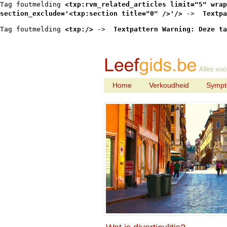
Tag foutmelding 
<txp:rvm_related_articles limit="5" wrap
section_exclude='<txp:section title="0" />'/>
 -> 
 Textpa
Tag foutmelding 
<txp:/>
 -> 
 Textpattern Warning: Deze ta
Alles voo
Home
Verkoudheid
Symp