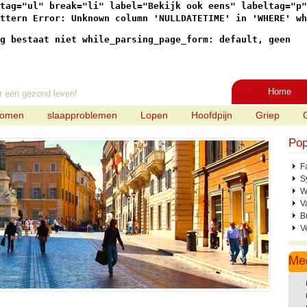
tag="ul" break="li" label="Bekijk ook eens" labeltag="p"

ttern Error: Unknown column 'NULLDATETIME' in 'WHERE' wh
g bestaat niet while_parsing_page_form: default, geen
Home
r een gezond leven!
tomen
slaapproblemen
Lopen
Hoofdpijn
Griep
Pop
F
S
W
V
B
V