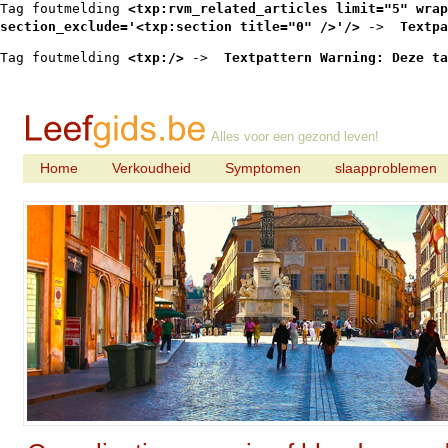
Tag foutmelding 
<txp:rvm_related_articles limit="5" wrap
section_exclude='<txp:section title="0" />'/>
 -> 
 Textpa
Tag foutmelding 
<txp:/>
 -> 
 Textpattern Warning: Deze ta
Alles voor een gezond leven!
Home
Verkoudheid
Symptomen
slaapproblemen