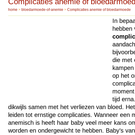
Complicaties anemie of bloedarmoe
home
>
bloedarmoede-of-anemie
>
Complicaties anemie of bloedarmoede
In bepaa
hebben 
complic
aandach
bijvoor
die met
kampen 
op het o
complica
moment d
tijd ern
dikwijls samen met het verliezen van bloed. Het
leiden tot ernstige complicaties. Wanneer een 
anemisch is heeft haar baby veel meer kans om
worden en ondergewicht te hebben. Baby’s va