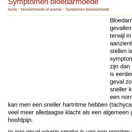
Symptomen bloedarmoede
home
>
bloedarmoede-of-anemie
>
Symptomen bloedarmoede
Bloedar
gevallen
terwijl i
aanzienli
stellen 
symptom
zijn dan
is eerd
geval zo
sneller 
een norm
kan men een sneller hartritme hebben (tachyca
veel meer alledaagse klacht als een algemeen 
hoofdpijn.
In een geval waarin sprake is van een ernstige