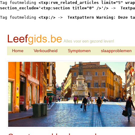
Tag foutmelding 
<txp:rvm_related_articles limit="5" wrap
section_exclude='<txp:section title="0" />'/>
 -> 
 Textpa
Tag foutmelding 
<txp:/>
 -> 
 Textpattern Warning: Deze ta
Alles voor een gezond leven!
Home
Verkoudheid
Symptomen
slaapproblemen