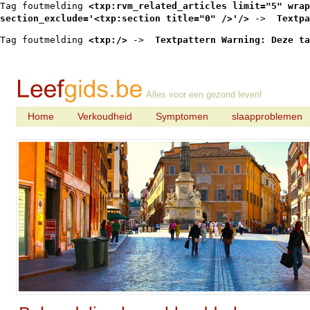
Tag foutmelding 
<txp:rvm_related_articles limit="5" wrap
section_exclude='<txp:section title="0" />'/>
 -> 
 Textpa
Tag foutmelding 
<txp:/>
 -> 
 Textpattern Warning: Deze ta
Alles voor een gezond leven!
Home
Verkoudheid
Symptomen
slaapproblemen