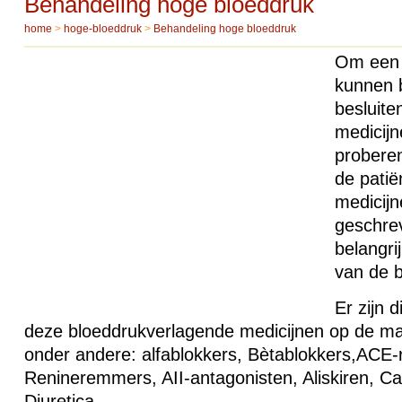
Behandeling hoge bloeddruk
home
>
hoge-bloeddruk
>
Behandeling hoge bloeddruk
Om een 
kunnen 
besluite
medicijn
proberen
de patië
medicijn
geschre
belangri
van de b
Er zijn 
deze bloeddrukverlagende medicijnen op de ma
onder andere: alfablokkers, Bètablokkers,ACE
Renineremmers,
AII
-antagonisten, Aliskiren, C
Diuretica