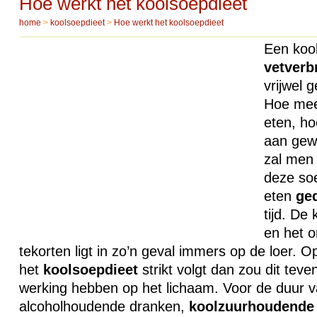
Hoe werkt het koolsoepdieet
home
>
koolsoepdieet
>
Hoe werkt het koolsoepdieet
Een kool
vetverb
vrijwel 
Hoe mee
eten, ho
aan gewi
zal men 
deze soe
eten
ge
tijd. De
en het o
tekorten ligt in zo’n geval immers op de loer.
het
koolsoepdieet
strikt volgt dan zou dit tev
werking hebben op het lichaam. Voor de duur v
alcoholhoudende dranken,
koolzuurhoudende