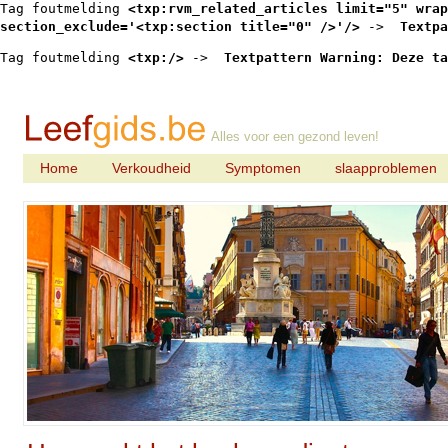
Tag foutmelding 
<txp:rvm_related_articles limit="5" wrap
section_exclude='<txp:section title="0" />'/>
 -> 
 Textpa
Tag foutmelding 
<txp:/>
 -> 
 Textpattern Warning: Deze ta
Alles voor een gezond leven!
Home
Verkoudheid
Symptomen
slaapproblemen