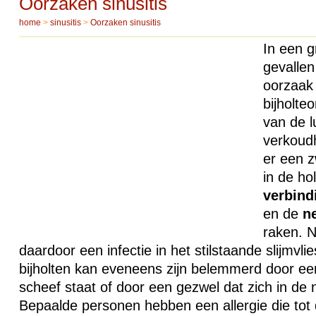
Oorzaken sinusitis
home
>
sinusitis
>
Oorzaken sinusitis
In een g
gevallen
oorzaak
bijholte
van de 
verkoudh
er een z
in de ho
verbind
en de
n
raken. N
daardoor een infectie in het stilstaande slijmvli
bijholten kan eveneens zijn belemmerd door e
scheef staat of door een gezwel dat zich in de 
Bepaalde personen hebben een allergie die tot 