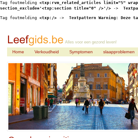
Tag foutmelding 
<txp:rvm_related_articles limit="5" wrap
section_exclude='<txp:section title="0" />'/>
 -> 
 Textpa
Tag foutmelding 
<txp:/>
 -> 
 Textpattern Warning: Deze ta
Alles voor een gezond leven!
Home
Verkoudheid
Symptomen
slaapproblemen