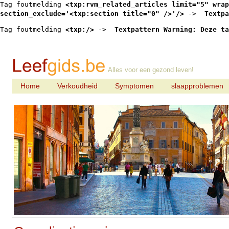
Tag foutmelding 
<txp:rvm_related_articles limit="5" wrap
section_exclude='<txp:section title="0" />'/>
 -> 
 Textpa
Tag foutmelding 
<txp:/>
 -> 
 Textpattern Warning: Deze ta
Alles voor een gezond leven!
Home
Verkoudheid
Symptomen
slaapproblemen