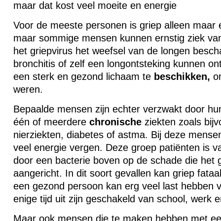
maar dat kost veel moeite en energie
Voor de meeste personen is griep alleen maar 
maar sommige mensen kunnen ernstig ziek van
het griepvirus het weefsel van de longen bescha
bronchitis of zelf een longontsteking kunnen on
een sterk en gezond lichaam te
beschikken,
om
weren.
Bepaalde mensen zijn echter verzwakt door hun 
één of meerdere
chronische
ziekten zoals bijv
nierziekten, diabetes of astma. Bij deze mense
veel energie vergen. Deze groep patiënten is va
door een bacterie boven op de schade die het g
aangericht. In dit soort gevallen kan griep fata
een gezond persoon kan erg veel last hebben v
enige tijd uit zijn geschakeld van school, werk e
Maar ook mensen die te maken hebben met ee