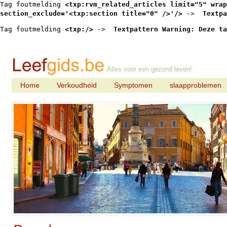
Tag foutmelding 
<txp:rvm_related_articles limit="5" wrap
section_exclude='<txp:section title="0" />'/>
 -> 
 Textpa
Tag foutmelding 
<txp:/>
 -> 
 Textpattern Warning: Deze ta
Alles voor een gezond leven!
Home
Verkoudheid
Symptomen
slaapproblemen