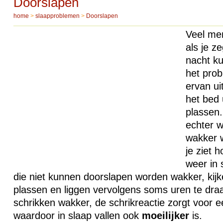
Doorslapen
home
>
slaapproblemen
>
Doorslapen
Veel men
als je z
nacht ku
het prob
ervan ui
het bed 
plassen.
echter 
wakker 
je ziet 
weer in 
die niet kunnen doorslapen worden wakker, kijke
plassen en liggen vervolgens soms uren te dra
schrikken wakker, de schrikreactie zorgt voor e
waardoor in slaap vallen ook
moeilijker
is.