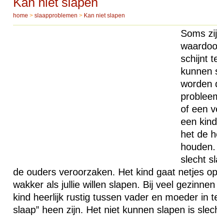
Kan niet slapen
home
>
slaapproblemen
>
Kan niet slapen
Soms zi
waardoo
schijnt t
kunnen 
worden d
problee
of een v
een kind
het de h
houden.
slecht sl
de ouders veroorzaken. Het kind gaat netjes op
wakker als jullie willen slapen. Bij veel gezinnen 
kind heerlijk rustig tussen vader en moeder in te
slaap” heen zijn. Het niet kunnen slapen is sle