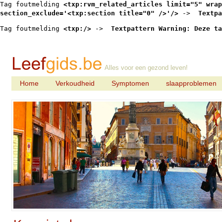
Tag foutmelding 
<txp:rvm_related_articles limit="5" wrap
section_exclude='<txp:section title="0" />'/>
 -> 
 Textpa
Tag foutmelding 
<txp:/>
 -> 
 Textpattern Warning: Deze ta
Alles voor een gezond leven!
Home
Verkoudheid
Symptomen
slaapproblemen