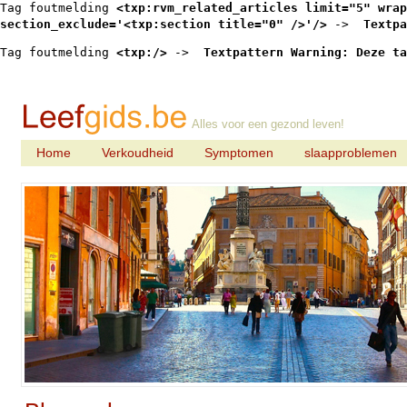
Tag foutmelding 
<txp:rvm_related_articles limit="5" wrap
section_exclude='<txp:section title="0" />'/>
 -> 
 Textpa
Tag foutmelding 
<txp:/>
 -> 
 Textpattern Warning: Deze ta
Alles voor een gezond leven!
Home
Verkoudheid
Symptomen
slaapproblemen