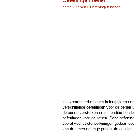
Oefeningen benen
home
>
benen
>
Oefeningen benen
zijn vooral sterke benen belangrijk en ee
verschillende oefeningen voor de benen 
de benen versterken en in conditie houden
oefeningen voor de benen. Deze oefening
vooral veel stretchoefeningen gedaan doo
van de tenen oefen je gericht de achilles