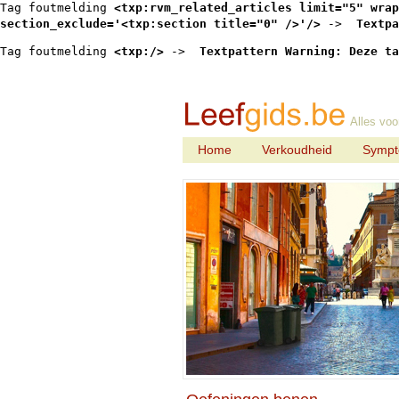
Tag foutmelding 
<txp:rvm_related_articles limit="5" wrap
section_exclude='<txp:section title="0" />'/>
 -> 
 Textpa
Tag foutmelding 
<txp:/>
 -> 
 Textpattern Warning: Deze ta
Alles voo
Home
Verkoudheid
Symp