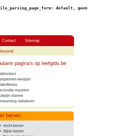
ile_parsing_page_form: default, geen
Contact
Sitemap
Gezond
ulaire pagina's op leefgids.be
atblockers
ymptomen keelpijn
aterfitness
accinatie mazelen
uikpijn diarree
erwarming radiatoren
Vocht benen
Stijve benen