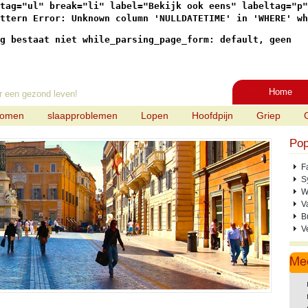
tag="ul" break="li" label="Bekijk ook eens" labeltag="p"

ttern Error: Unknown column 'NULLDATETIME' in 'WHERE' wh
g bestaat niet while_parsing_page_form: default, geen
Home
r een gezond leven!
tomen
slaapproblemen
Lopen
Hoofdpijn
Griep
Pop
F
S
W
V
B
V