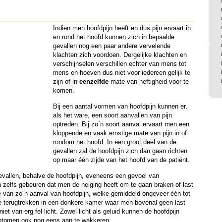
Indien men hoofdpijn heeft en dus pijn ervaart in
en rond het hoofd kunnen zich in bepaalde
gevallen nog een paar andere vervelende
klachten zich voordoen. Dergelijke klachten en
verschijnselen verschillen echter van mens tot
mens en hoeven dus niet voor iedereen gelijk te
zijn of in
eenzelfde
mate van heftigheid voor te
komen.
Bij een aantal vormen van hoofdpijn kunnen er,
als het ware, een soort aanvallen van pijn
optreden. Bij zo´n soort aanval ervaart men een
kloppende en vaak ernstige mate van pijn in of
rondom het hoofd. In een groot deel van de
gevallen zal de hoofdpijn zich dan gaan richten
op maar één zijde van het hoofd van de patiënt.
gevallen, behalve de hoofdpijn, eveneens een gevoel van
zelfs gebeuren dat men de neiging heeft om te gaan braken of last
de van zo´n aanval van hoofdpijn, welke gemiddeld ongeveer één tot
te terugtrekken in een donkere kamer waar men bovenal geen last
et van erg fel licht. Zowel licht als geluid kunnen de hoofdpijn
ptomen ook nog eens aan te wakkeren.