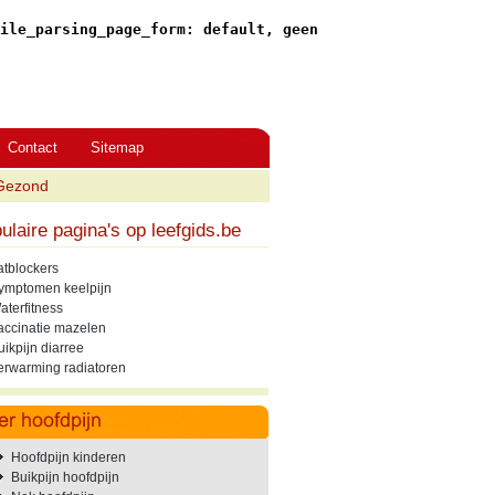
ile_parsing_page_form: default, geen
Contact
Sitemap
Gezond
ulaire pagina's op leefgids.be
atblockers
ymptomen keelpijn
aterfitness
accinatie mazelen
uikpijn diarree
erwarming radiatoren
Hoofdpijn kinderen
Buikpijn hoofdpijn