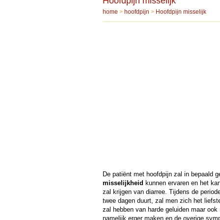
Hoofdpijn misselijk
home
>
hoofdpijn
>
Hoofdpijn misselijk
De patiënt met hoofdpijn zal in bepaald 
misselijkheid
kunnen ervaren en het kan 
zal krijgen van diarree. Tijdens de perio
twee dagen duurt, zal men zich het liefs
zal hebben van harde geluiden maar ook ni
namelijk erger maken en de overige sym