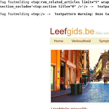
Tag foutmelding 
<txp:rvm_related_articles limit="5" wrap
section_exclude='<txp:section title="0" />'/>
 -> 
 Textpa
Tag foutmelding 
<txp:/>
 -> 
 Textpattern Warning: Deze ta
Alles voo
Home
Verkoudheid
Symp