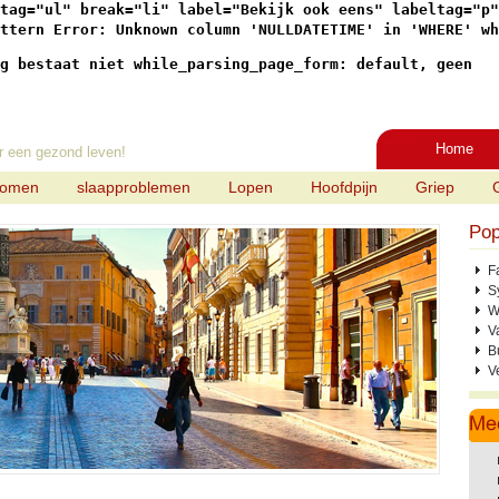
tag="ul" break="li" label="Bekijk ook eens" labeltag="p"

ttern Error: Unknown column 'NULLDATETIME' in 'WHERE' wh
g bestaat niet while_parsing_page_form: default, geen
Home
r een gezond leven!
tomen
slaapproblemen
Lopen
Hoofdpijn
Griep
Pop
F
S
W
V
B
V