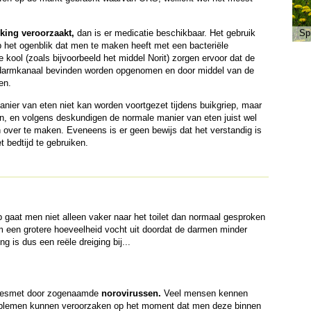
eking
veroorzaakt,
dan is er medicatie beschikbaar. Het gebruik
Sp
 het ogenblik dat men te maken heeft met een bacteriële
 kool (zoals bijvoorbeeld het middel Norit) zorgen ervoor dat de
g-darmkanaal bevinden worden opgenomen en door middel van de
en.
anier van eten niet kan worden voortgezet tijdens buikgriep, maar
n, en volgens deskundigen de normale manier van eten juist wel
 over te maken. Eveneens is er geen bewijs dat het verstandig is
t bedtijd te gebruiken.
 gaat men niet alleen vaker naar het toilet dan normaal gesproken
am een grotere hoeveelheid vocht uit doordat de darmen minder
 is dus een reële dreiging bij...
 besmet door zogenaamde
norovirussen.
Veel mensen kennen
roblemen kunnen veroorzaken op het moment dat men deze binnen