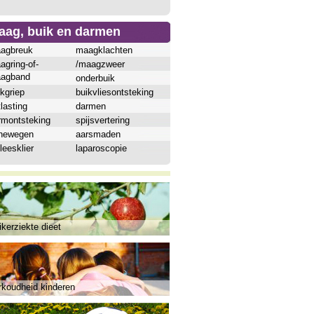
aag, buik en darmen
agbreuk
maagklachten
agring-of-
/maagzweer
agband
onderbuik
kgriep
buikvliesontsteking
lasting
darmen
rmontsteking
spijsvertering
inewegen
aarsmaden
leesklier
laparoscopie
kerziekte dieet
rkoudheid kinderen