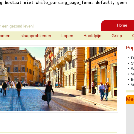
g bestaat niet while_parsing_page_form: default, geen
Home
r een gezond leven!
tomen
slaapproblemen
Lopen
Hoofdpijn
Griep
Pop
F
S
W
V
B
V