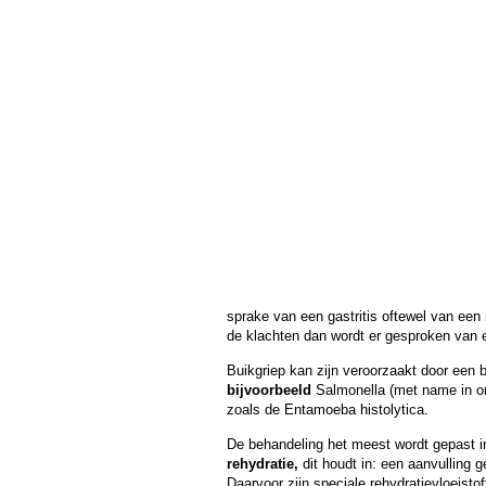
sprake van een gastritis oftewel van een 
de klachten dan wordt er gesproken van e
Buikgriep kan zijn veroorzaakt door een b
bijvoorbeeld
Salmonella (met name in on
zoals de Entamoeba histolytica.
De behandeling het meest wordt gepast in 
rehydratie,
dit houdt in: een aanvulling g
Daarvoor zijn speciale rehydratievloeist