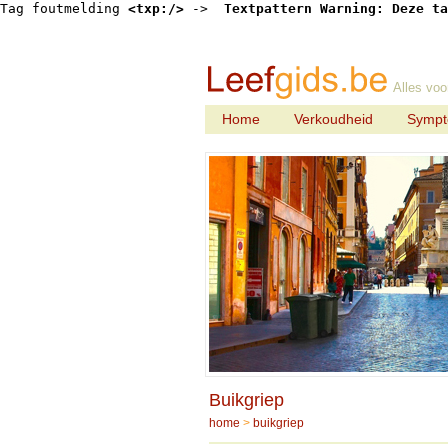
Tag foutmelding 
<txp:/>
 -> 
 Textpattern Warning: Deze ta
Alles voo
Home
Verkoudheid
Symp
Buikgriep
home
>
buikgriep