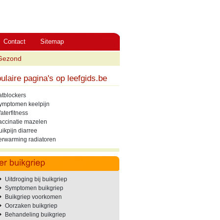
Contact
Sitemap
Gezond
ulaire pagina's op leefgids.be
atblockers
ymptomen keelpijn
aterfitness
accinatie mazelen
uikpijn diarree
erwarming radiatoren
Uitdroging bij buikgriep
Symptomen buikgriep
Buikgriep voorkomen
Oorzaken buikgriep
Behandeling buikgriep