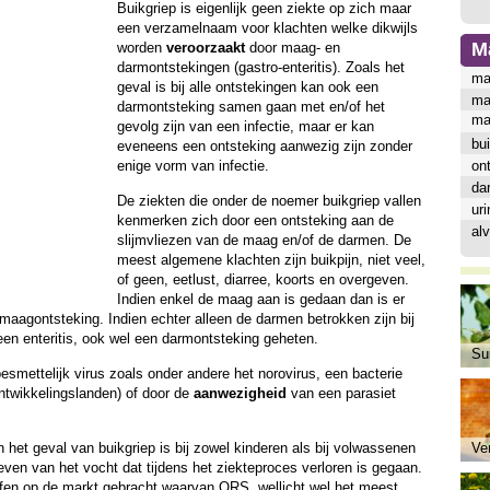
Buikgriep is eigenlijk geen ziekte op zich maar
een verzamelnaam voor klachten welke dikwijls
M
worden
veroorzaakt
door maag- en
darmontstekingen (gastro-enteritis). Zoals het
ma
geval is bij alle ontstekingen kan ook een
ma
darmontsteking samen gaan met en/of het
ma
gevolg zijn van een infectie, maar er kan
bui
eveneens een ontsteking aanwezig zijn zonder
enige vorm van infectie.
ont
da
De ziekten die onder de noemer buikgriep vallen
ur
kenmerken zich door een ontsteking aan de
alv
slijmvliezen van de maag en/of de darmen. De
meest algemene klachten zijn buikpijn, niet veel,
of geen, eetlust, diarree, koorts en overgeven.
Indien enkel de maag aan is gedaan dan is er
maagontsteking. Indien echter alleen de darmen betrokken zijn bij
en enteritis, ook wel een darmontsteking geheten.
Sui
esmettelijk virus zoals onder andere het norovirus, een bacterie
twikkelingslanden) of door de
aanwezigheid
van een parasiet
het geval van buikgriep is bij zowel kinderen als bij volwassenen
Ve
even van het vocht dat tijdens het ziekteproces verloren is gegaan.
offen op de markt gebracht waarvan
ORS
, wellicht wel het meest