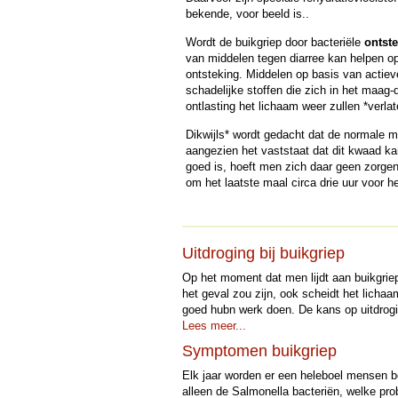
bekende, voor beeld is..
Wordt de buikgriep door bacteriële
ontst
van middelen tegen diarree kan helpen op
ontsteking. Middelen op basis van actieve
schadelijke stoffen die zich in het maa
ontlasting het lichaam weer zullen *verlat
Dikwijls* wordt gedacht dat de normale m
aangezien het vaststaat dat dit kwaad ka
goed is, hoeft men zich daar geen zorgen
om het laatste maal circa drie uur voor he
Uitdroging bij buikgriep
Op het moment dat men lijdt aan buikgriep
het geval zou zijn, ook scheidt het licha
goed hubn werk doen. De kans op uitdroging
Lees meer...
Symptomen buikgriep
Elk jaar worden er een heleboel mensen
alleen de Salmonella bacteriën, welke p