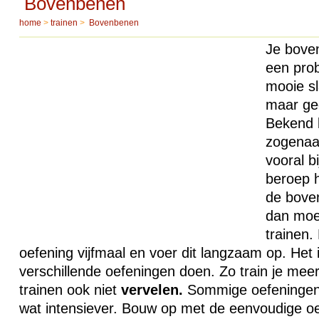
Bovenbenen
home
>
trainen
>
Bovenbenen
Je bove
een prob
mooie s
maar ge
Bekend b
zogenaa
vooral b
beroep h
de bove
dan moet
trainen.
oefening vijfmaal en voer dit langzaam op. Het 
verschillende oefeningen doen. Zo train je meer
trainen ook niet
vervelen.
Sommige oefeningen 
wat intensiever. Bouw op met de eenvoudige oef