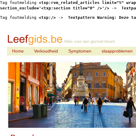
Tag foutmelding 
<txp:rvm_related_articles limit="5" wrap
section_exclude='<txp:section title="0" />'/>
 -> 
 Textpa
Tag foutmelding 
<txp:/>
 -> 
 Textpattern Warning: Deze ta
Alles voor een gezond leven!
Home
Verkoudheid
Symptomen
slaapproblemen