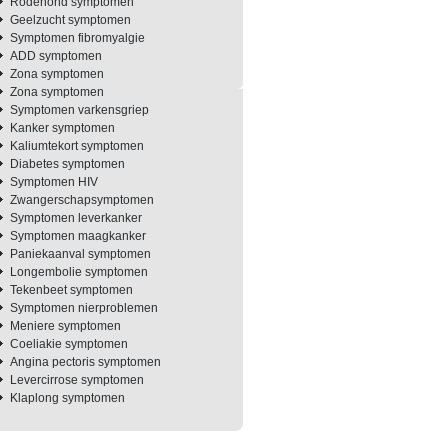
Rodehond symptomen
Geelzucht symptomen
Symptomen fibromyalgie
ADD symptomen
Zona symptomen
Zona symptomen
Symptomen varkensgriep
Kanker symptomen
Kaliumtekort symptomen
Diabetes symptomen
Symptomen HIV
Zwangerschapsymptomen
Symptomen leverkanker
Symptomen maagkanker
Paniekaanval symptomen
Longembolie symptomen
Tekenbeet symptomen
Symptomen nierproblemen
Meniere symptomen
Coeliakie symptomen
Angina pectoris symptomen
Levercirrose symptomen
Klaplong symptomen