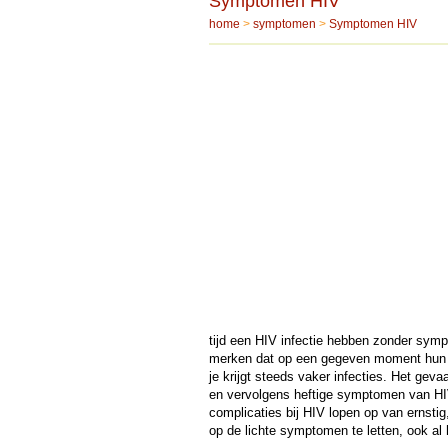
Symptomen HIV
home
>
symptomen
>
Symptomen HIV
tijd een
HIV
infectie hebben zonder sympt
merken dat op een gegeven moment hun 
je krijgt steeds vaker infecties. Het gevaa
en vervolgens heftige symptomen van
H
complicaties bij
HIV
lopen op van ernstig
op de lichte symptomen te letten, ook al 