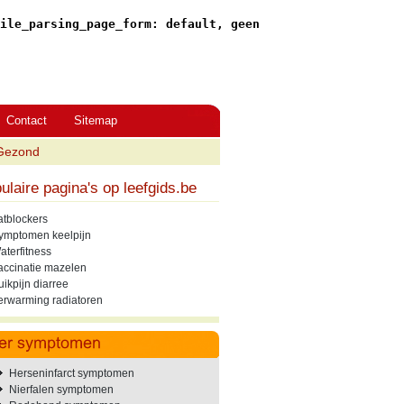
ile_parsing_page_form: default, geen
Contact
Sitemap
Gezond
ulaire pagina's op leefgids.be
atblockers
ymptomen keelpijn
aterfitness
accinatie mazelen
uikpijn diarree
erwarming radiatoren
Herseninfarct symptomen
Nierfalen symptomen