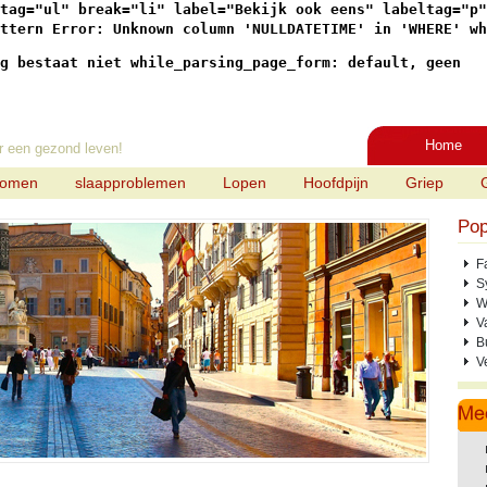
tag="ul" break="li" label="Bekijk ook eens" labeltag="p"

ttern Error: Unknown column 'NULLDATETIME' in 'WHERE' wh
g bestaat niet while_parsing_page_form: default, geen
Home
r een gezond leven!
tomen
slaapproblemen
Lopen
Hoofdpijn
Griep
Pop
F
S
W
V
B
V