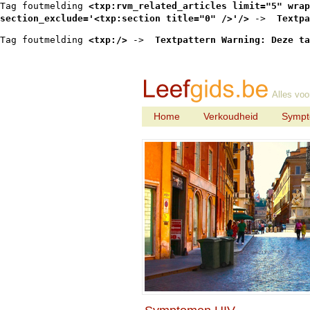
Tag foutmelding 
<txp:rvm_related_articles limit="5" wrap
section_exclude='<txp:section title="0" />'/>
 -> 
 Textpa
Tag foutmelding 
<txp:/>
 -> 
 Textpattern Warning: Deze ta
Alles voo
Home
Verkoudheid
Symp